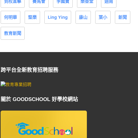
到校直擊
賽馬會
李國寶
樂善堂
迦南
何明華
堅樂
Ling Ying
康山
葉小
新聞
教育新聞
跨平台全新教育招聘服務
關於 GOODSCHOOL 好學校網站