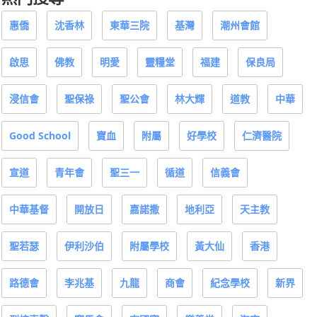
惠僑
沈香林
東華三院
基灣
潮州會館
啟思
佛教
明愛
靈糧堂
福建
保良局
浸信會
聖保祿
聖公會
林大輝
道教
中華
Good School
寶血
附屬
好學校
仁濟醫院
宣道
青年會
聖三一
循道
信義會
中華基督
開放日
嘉諾撒
地利亞
天主教
聖若瑟
伊利沙伯
附屬學校
黃大仙
香港
路德會
李兆基
九龍
商會
紀念學校
新界