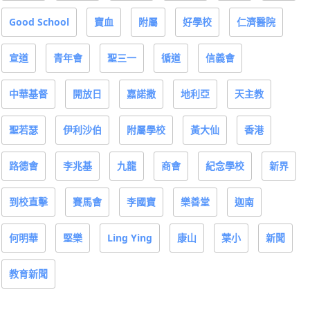
Good School
寶血
附屬
好學校
仁濟醫院
宣道
青年會
聖三一
循道
信義會
中華基督
開放日
嘉諾撒
地利亞
天主教
聖若瑟
伊利沙伯
附屬學校
黃大仙
香港
路德會
李兆基
九龍
商會
紀念學校
新界
到校直擊
賽馬會
李國寶
樂善堂
迦南
何明華
堅樂
Ling Ying
康山
葉小
新聞
教育新聞