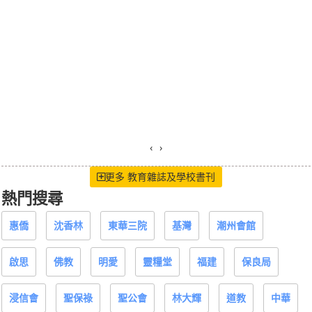
‹
›
更多 教育雜誌及學校書刊
熱門搜尋
惠僑
沈香林
東華三院
基灣
潮州會館
啟思
佛教
明愛
靈糧堂
福建
保良局
浸信會
聖保祿
聖公會
林大輝
道教
中華