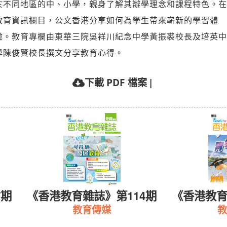
於不同地區的中、小學，親身了解其辦學理念和課程特色。在
教育資訊欄目，公文香港分享如何為學生帶來嶄新的學習體
驗。教育專欄由東華三院吳祥川紀念中學黃振裘校長及培英中
學陳俊賢校長撰文分享教育心得。
|
下載 PDF 檔案
7期
《香港教育雜誌》第114期
《香港教育
教育傳媒
教