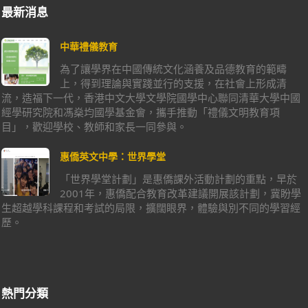
最新消息
中華禮儀教育
為了讓學界在中國傳統文化涵養及品德教育的範疇
上，得到理論與實踐並行的支援，在社會上形成清
流，造福下一代，香港中文大學文學院國學中心聯同清華大學中國
經學研究院和馮燊均國學基金會，攜手推動「禮儀文明教育項
目」，歡迎學校、教師和家長一同參與。
惠僑英文中學：世界學堂
「世界學堂計劃」是惠僑課外活動計劃的重點，早於
2001年，惠僑配合教育改革建議開展該計劃，冀盼學
生超越學科課程和考試的局限，擴闊眼界，體驗與別不同的學習經
歷。
熱門分類