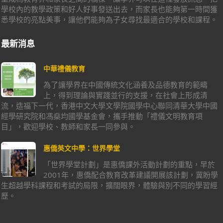
學校內的教學政策和好人好事發送出去，而家長也能夠第一時間獲
悉學校的亮點美事，讓他們能夠為子女尋找最適合的學校和課程。
最新消息
中華禮儀教育
為了讓學界在中國傳統文化涵養及品德教育的範疇
上，得到理論與實踐並行的支援，在社會上形成清
流，造福下一代，香港中文大學文學院國學中心聯同清華大學中國
經學研究院和馮燊均國學基金會，攜手推動「禮儀文明教育項
目」，歡迎學校、教師和家長一同參與。
惠僑英文中學：世界學堂
「世界學堂計劃」是惠僑課外活動計劃的重點，早於
2001年，惠僑配合教育改革建議開展該計劃，冀盼學
生超越學科課程和考試的局限，擴闊眼界，體驗與別不同的學習經
歷。