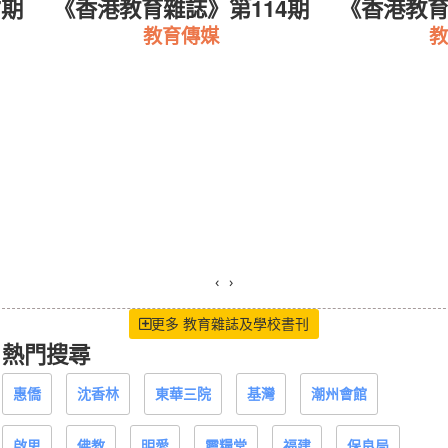
7期
《香港教育雜誌》第114期
《香港教育
教育傳媒
教
‹
›
更多 教育雜誌及學校書刊
熱門搜尋
惠僑
沈香林
東華三院
基灣
潮州會館
啟思
佛教
明愛
靈糧堂
福建
保良局