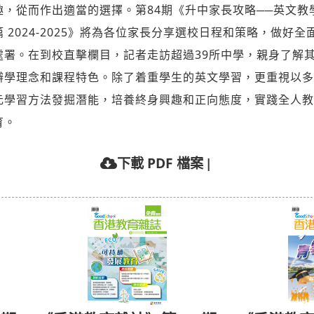
趣，從而作出適當的選擇。第84期《升中家長攻略──英文教
篇 2024-2025》將為各位家長分享選校日程和策略，做好全
處署。在到校直擊欄目，記者走訪超過39所中學，親身了解
辦學理念和課程特色。除了着重學生的英文學習，更重視以多
元學習方法發掘潛能，培養終身興趣和正向態度，實踐全人教
育。
|
下載 PDF 檔案