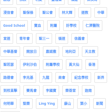
浸信會
聖保祿
聖公會
林大輝
道教
中華
Good School
寶血
附屬
好學校
仁濟醫院
宣道
青年會
聖三一
循道
信義會
中華基督
開放日
嘉諾撒
地利亞
天主教
聖若瑟
伊利沙伯
附屬學校
黃大仙
香港
路德會
李兆基
九龍
商會
紀念學校
新界
到校直擊
賽馬會
李國寶
樂善堂
迦南
何明華
堅樂
Ling Ying
康山
葉小
新聞