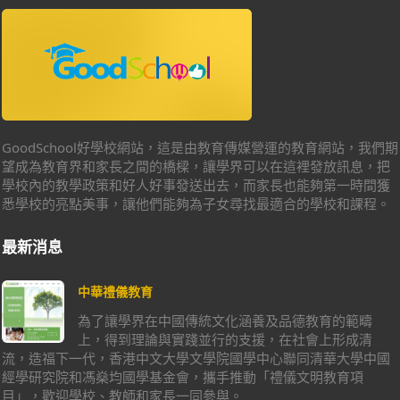
GoodSchool好學校網站，這是由教育傳媒營運的教育網站，我們期
望成為教育界和家長之間的橋樑，讓學界可以在這裡發放訊息，把
學校內的教學政策和好人好事發送出去，而家長也能夠第一時間獲
悉學校的亮點美事，讓他們能夠為子女尋找最適合的學校和課程。
最新消息
中華禮儀教育
為了讓學界在中國傳統文化涵養及品德教育的範疇
上，得到理論與實踐並行的支援，在社會上形成清
流，造福下一代，香港中文大學文學院國學中心聯同清華大學中國
經學研究院和馮燊均國學基金會，攜手推動「禮儀文明教育項
目」，歡迎學校、教師和家長一同參與。