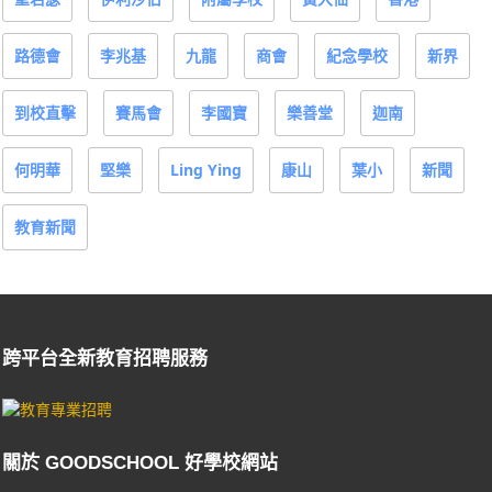
路德會
李兆基
九龍
商會
紀念學校
新界
到校直擊
賽馬會
李國寶
樂善堂
迦南
何明華
堅樂
Ling Ying
康山
葉小
新聞
教育新聞
跨平台全新教育招聘服務
關於 GOODSCHOOL 好學校網站