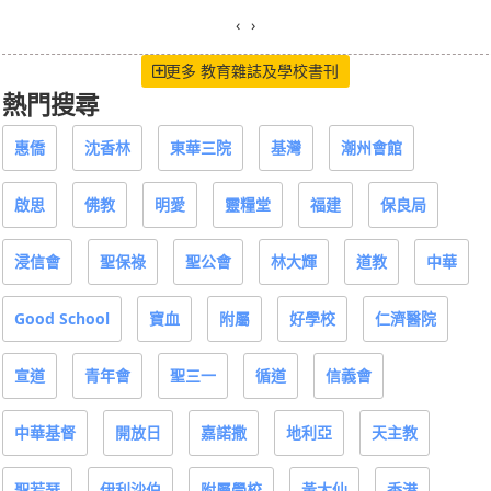
‹
›
更多 教育雜誌及學校書刊
熱門搜尋
惠僑
沈香林
東華三院
基灣
潮州會館
啟思
佛教
明愛
靈糧堂
福建
保良局
浸信會
聖保祿
聖公會
林大輝
道教
中華
Good School
寶血
附屬
好學校
仁濟醫院
宣道
青年會
聖三一
循道
信義會
中華基督
開放日
嘉諾撒
地利亞
天主教
聖若瑟
伊利沙伯
附屬學校
黃大仙
香港