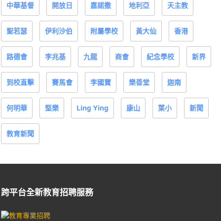
中華基督
開放日
嘉諾撒
地利亞
天主教
聖若瑟
伊利沙伯
附屬學校
黃大仙
香港
路德會
李兆基
九龍
商會
紀念學校
新界
到校直擊
賽馬會
李國寶
樂善堂
迦南
何明華
堅樂
Ling Ying
康山
葉小
新聞
教育新聞
跨平台全新教育招聘服務