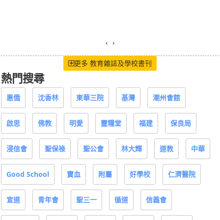
‹
›
更多 教育雜誌及學校書刊
熱門搜尋
惠僑
沈香林
東華三院
基灣
潮州會館
啟思
佛教
明愛
靈糧堂
福建
保良局
浸信會
聖保祿
聖公會
林大輝
道教
中華
Good School
寶血
附屬
好學校
仁濟醫院
宣道
青年會
聖三一
循道
信義會