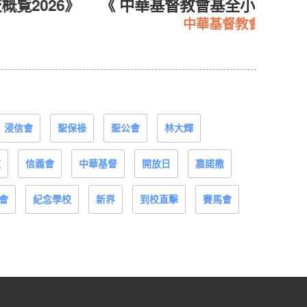
26》
《 中華基督教會基全小學—— 校訊第3
中華基督教會基全小學
浸信會
聖保祿
聖公會
林大輝
道
信義會
中華基督
開放日
嘉諾撒
會
紀念學校
新界
到校直擊
賽馬會