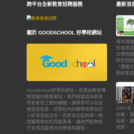
跨平台全新教育招聘服務
最新消
關於 GOODSCHOOL 好學校網站
得到理論
形成清流
文學院國
研究院和
「禮儀文
師和家長
GoodSchool好學校網站，這是由教育傳
媒營運的教育網站，我們期望成為教育
界和家長之間的橋樑，讓學界可以在這
2001
裡發放訊息，把學校內的教學政策和好
計劃，冀
人好事發送出去，而家長也能夠第一時
局限，擴
間獲悉學校的亮點美事，讓他們能夠為
經歷。
子女尋找最適合的學校和課程。