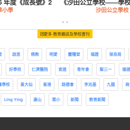
《成長號》2
《沙田公立學校——學校概覧20
沙田公立學校
‹
›
更多 教育雜誌及學校書刊
館
啟思
佛教
明愛
靈糧堂
福建
保良局
好學校
仁濟醫院
宣道
青年會
聖三一
循
屬學校
黃大仙
香港
路德會
李兆基
九龍
商
Ling Ying
康山
葉小
新聞
教育新聞