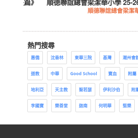
長篇》
順德聯誼總會梁潔華小學 25-26 年度
順德聯誼總會梁潔華小學
熱門搜尋
惠僑
沈香林
東華三院
基灣
潮州會
道教
中華
Good School
寶血
附屬
地利亞
天主教
聖若瑟
伊利沙伯
附
李國寶
樂善堂
迦南
何明華
堅樂