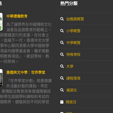
息
熱門分類
中華禮儀教育
幼稚園概覽
為了讓學界在中國傳統文化
涵養及品德教育的範疇上，
小學概覽
與實踐並行的支援，在社會上
，造福下一代，香港中文大學
中學概覽
學中心聯同清華大學中國經學
馮燊均國學基金會，攜手推動
特殊學校
明教育項目」，歡迎學校、教
一同參與。
大學
惠僑英文中學：世界學堂
課程搜尋
「世界學堂計劃」是惠僑課
外活動計劃的重點，早於
補習社
年，惠僑配合教育改革建議開展該
盼學生超越學科課程和考試的
闊眼界，體驗與別不同的學習
開放日